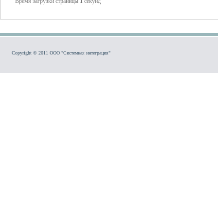
Время загрузки страницы
1
секунд
Copyright © 2011 ООО "Системная интеграция"