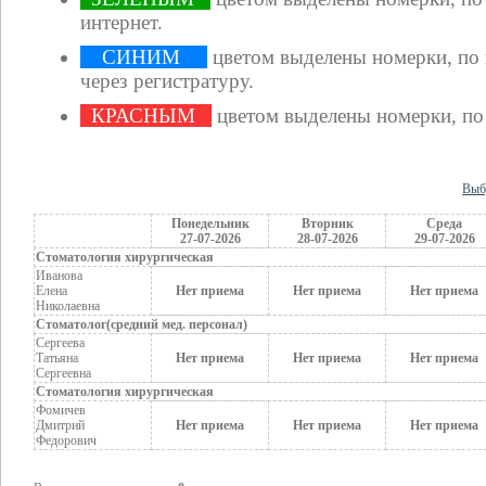
интернет.
СИНИМ
цветом выделены номерки, по
через регистратуру.
КРАСНЫМ
цветом выделены номерки, по
Выб
Понедельник
Вторник
Среда
27-07-2026
28-07-2026
29-07-2026
Стоматология хирургическая
Иванова
Елена
Нет приема
Нет приема
Нет приема
Николаевна
Стоматолог(средний мед. персонал)
Сергеева
Татьяна
Нет приема
Нет приема
Нет приема
Сергеевна
Стоматология хирургическая
Фомичев
Дмитрий
Нет приема
Нет приема
Нет приема
Федорович