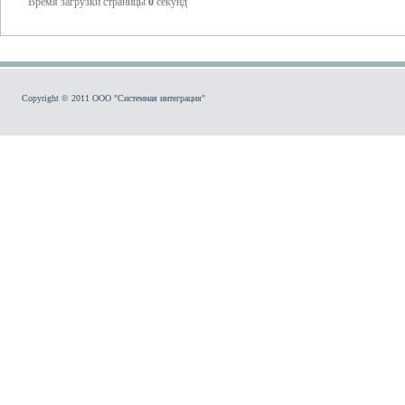
Время загрузки страницы
0
секунд
Copyright © 2011 ООО "Системная интеграция"