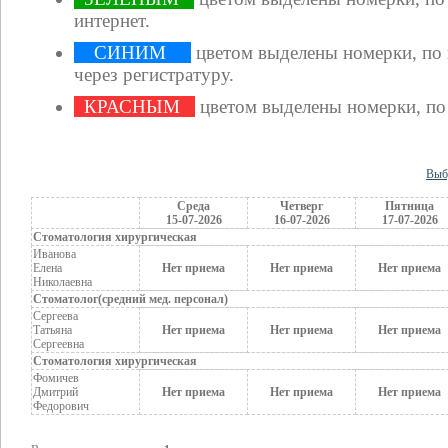
интернет.
СИНИМ
цветом выделены номерки, по
через регистратуру.
КРАСНЫМ
цветом выделены номерки, по
Выб
Среда
Четверг
Пятница
15-07-2026
16-07-2026
17-07-2026
Стоматология хирургическая
Иванова
Елена
Нет приема
Нет приема
Нет приема
Николаевна
Стоматолог(средний мед. персонал)
Сергеева
Татьяна
Нет приема
Нет приема
Нет приема
Сергеевна
Стоматология хирургическая
Фомичев
Дмитрий
Нет приема
Нет приема
Нет приема
Федорович