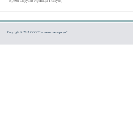
Время загрузки страницы
1
секунд
Copyright © 2011 ООО "Системная интеграция"