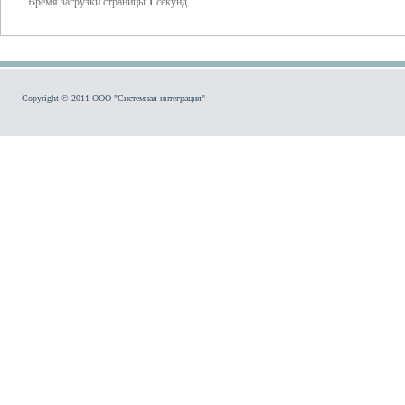
Время загрузки страницы
1
секунд
Copyright © 2011 ООО "Системная интеграция"