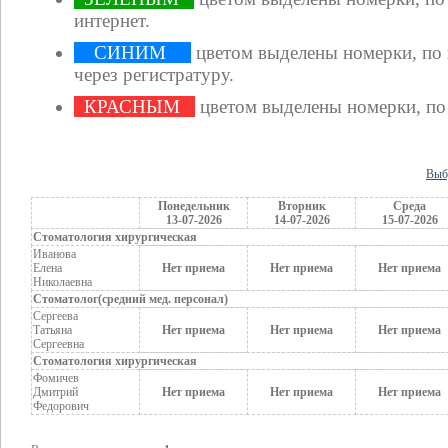
интернет.
СИНИМ
цветом выделены номерки, по
через регистратуру.
КРАСНЫМ
цветом выделены номерки, по
Выб
Понедельник
Вторник
Среда
13-07-2026
14-07-2026
15-07-2026
Стоматология хирургическая
Иванова
Елена
Нет приема
Нет приема
Нет приема
Николаевна
Стоматолог(средний мед. персонал)
Сергеева
Татьяна
Нет приема
Нет приема
Нет приема
Сергеевна
Стоматология хирургическая
Фомичев
Дмитрий
Нет приема
Нет приема
Нет приема
Федорович