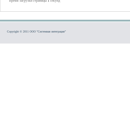
Время загрузки страницы
1
секунд
Copyright © 2011 ООО "Системная интеграция"