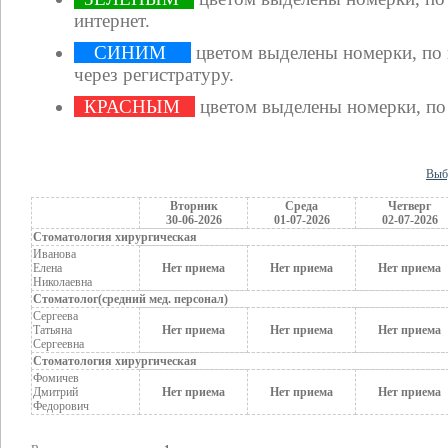
интернет.
СИНИМ
цветом выделены номерки, по
через регистратуру.
КРАСНЫМ
цветом выделены номерки, по
Выб
Вторник
Среда
Четверг
30-06-2026
01-07-2026
02-07-2026
Стоматология хирургическая
Иванова
Елена
Нет приема
Нет приема
Нет приема
Николаевна
Стоматолог(средний мед. персонал)
Сергеева
Татьяна
Нет приема
Нет приема
Нет приема
Сергеевна
Стоматология хирургическая
Фомичев
Дмитрий
Нет приема
Нет приема
Нет приема
Федорович