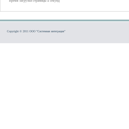
Время загрузки страницы
1
секунд
Copyright © 2011 ООО "Системная интеграция"