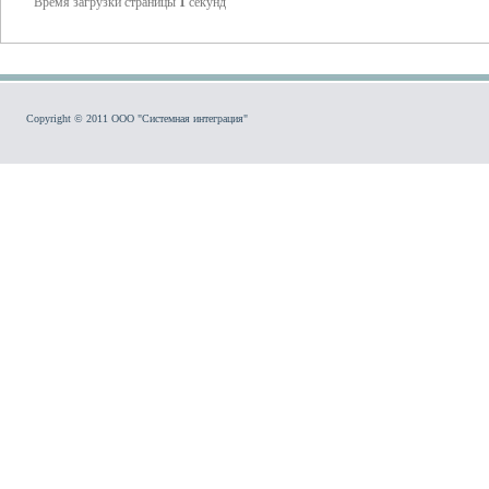
Время загрузки страницы
1
секунд
Copyright © 2011 ООО "Системная интеграция"