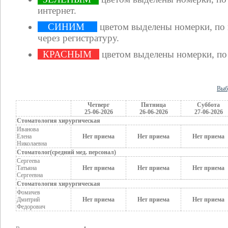
интернет.
СИНИМ
цветом выделены номерки, по
через регистратуру.
КРАСНЫМ
цветом выделены номерки, по
Выб
Четверг
Пятница
Суббота
25-06-2026
26-06-2026
27-06-2026
Стоматология хирургическая
Иванова
Елена
Нет приема
Нет приема
Нет приема
Николаевна
Стоматолог(средний мед. персонал)
Сергеева
Татьяна
Нет приема
Нет приема
Нет приема
Сергеевна
Стоматология хирургическая
Фомичев
Дмитрий
Нет приема
Нет приема
Нет приема
Федорович