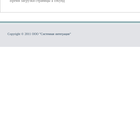
Время загрузки страницы
1
секунд
Copyright © 2011 ООО "Системная интеграция"