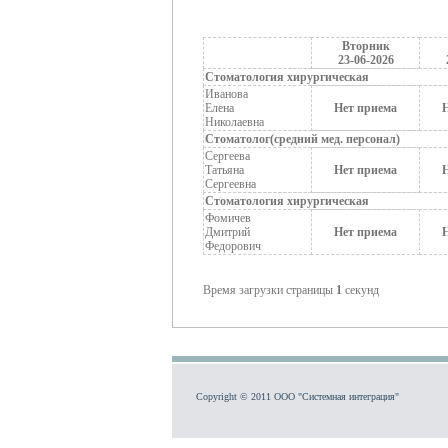
Вторник
23-06-2026
Стоматология хирургическая
Иванова
Елена
Нет приема
Николаевна
Стоматолог(средний мед. персонал)
Сергеева
Татьяна
Нет приема
Сергеевна
Стоматология хирургическая
Фомичев
Дмитрий
Нет приема
Федорович
Время загрузки страницы
1
секунд
Copyright © 2011 ООО "Системная интеграц