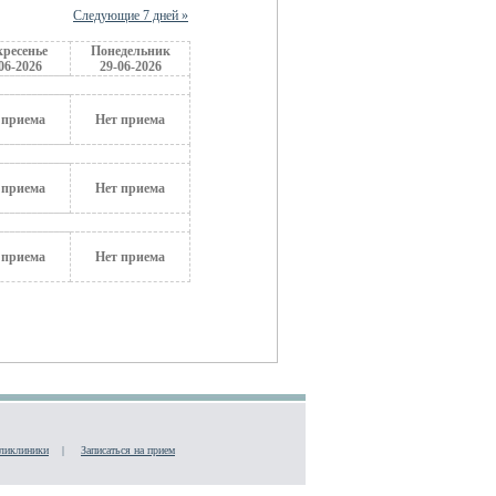
Следующие 7 дней »
кресенье
Понедельник
06-2026
29-06-2026
 приема
Нет приема
 приема
Нет приема
 приема
Нет приема
ликлиники
|
Записаться на прием