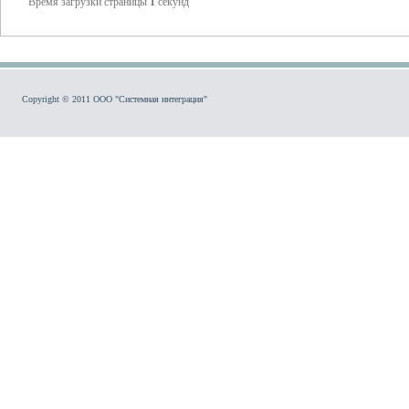
Время загрузки страницы
1
секунд
Copyright © 2011 ООО "Системная интеграция"