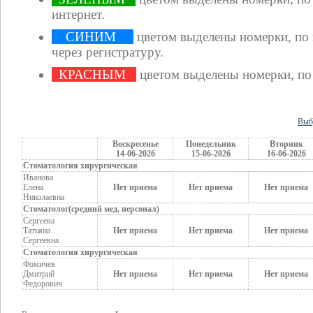
интернет.
СИНИМ
цветом выделены номерки, по
через регистратуру.
КРАСНЫМ
цветом выделены номерки, по
Выб
Воскресенье
Понедельник
Вторник
14-06-2026
15-06-2026
16-06-2026
Стоматология хирургическая
Иванова
Елена
Нет приема
Нет приема
Нет приема
Николаевна
Стоматолог(средний мед. персонал)
Сергеева
Татьяна
Нет приема
Нет приема
Нет приема
Сергеевна
Стоматология хирургическая
Фомичев
Дмитрий
Нет приема
Нет приема
Нет приема
Федорович