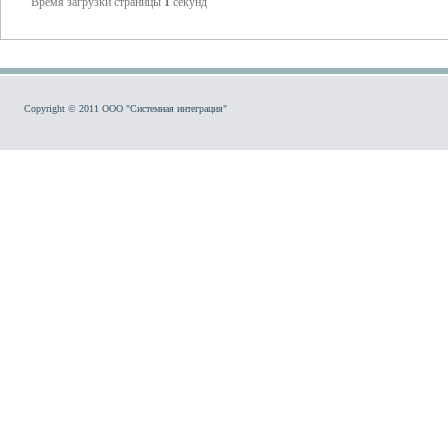
Время загрузки страницы
1
секунд
Copyright © 2011 ООО "Системная интеграция"