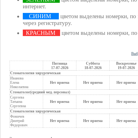
интернет.
СИНИМ
цветом выделены номерки, по
через регистратуру.
КРАСНЫМ
цветом выделены номерки, по
Выб
Пятница
Суббота
Воскресенье
17-07-2026
18-07-2026
19-07-2026
Стоматология хирургическая
Иванова
Елена
Нет приема
Нет приема
Нет приема
Николаевна
Стоматолог(средний мед. персонал)
Сергеева
Татьяна
Нет приема
Нет приема
Нет приема
Сергеевна
Стоматология хирургическая
Фомичев
Дмитрий
Нет приема
Нет приема
Нет приема
Федорович