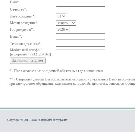
Имя*:
Отчество*:
Дата рождения*:
Месяц рождения*:
Год рождения*:
E-mail*:
Телефон для связи*:
Мобильный телефон:
(в формате +79121234567)
* - Поля отмеченные звездочкой обязательны для заполнения
** - Отправляя данные Вы соглашаетесь на обработку указанных Вами персональн
при электронном обращении, владельцем которых Вы являетесь, относятся к об
Copyright © 2011 ООО "Системная интеграция"