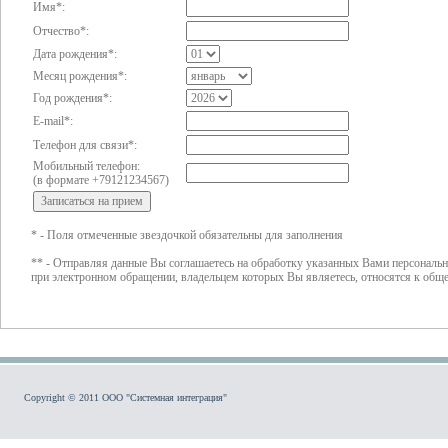
Имя*:
Отчество*:
Дата рождения*:
Месяц рождения*:
Год рождения*:
E-mail*:
Телефон для связи*:
Мобильный телефон:
(в формате +79121234567)
* - Поля отмеченные звездочкой обязательны для заполнения
** - Отправляя данные Вы соглашаетесь на обработку указанных Вами персональн
при электронном обращении, владельцем которых Вы являетесь, относятся к об
Copyright © 2011 ООО "Системная интеграция"