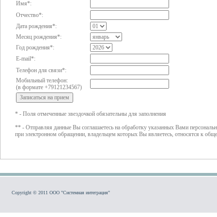
Имя*:
Отчество*:
Дата рождения*:
Месяц рождения*:
Год рождения*:
E-mail*:
Телефон для связи*:
Мобильный телефон:
(в формате +79121234567)
* - Поля отмеченные звездочкой обязательны для заполнения
** - Отправляя данные Вы соглашаетесь на обработку указанных Вами персональн
при электронном обращении, владельцем которых Вы являетесь, относятся к об
Copyright © 2011 ООО "Системная интеграция"